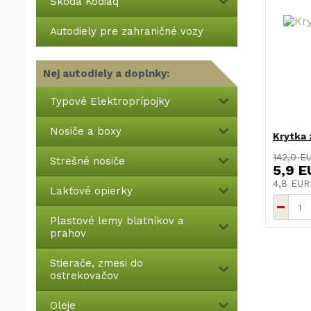
Škoda Kodiaq
Autodiely pre zahraničné vozy
Nej autodiely a doplnky:
Typové Elektroprípojky
Nosiče a boxy
Krytka 
142,0 E
Strešné nosiče
5,9 E
4,8 EU
Lakťové opierky
Plastové lemy blatníkov a
prahov
Stierače, zmesi do
ostrekovačov
Oleje