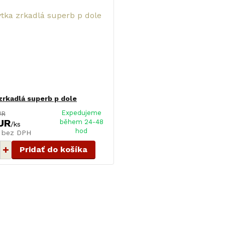
zrkadlá superb p dole
Expedujeme
UR
UR
během 24-48
/
ks
hod
R
bez DPH
Pridať do košíka