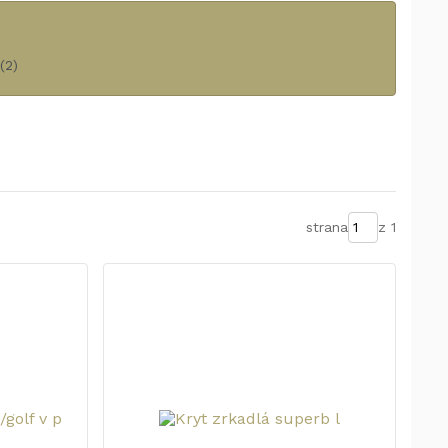
(2)
strana
z 1