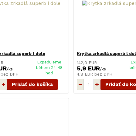
zrkadlá superb l dole
Krytka zrkadlá superb l do
Expedujeme
Ex
UR
142,0 EUR
UR
5,9 EUR
během 24-48
bě
/
ks
/
ks
hod
R
bez DPH
4,8 EUR
bez DPH
Pridať do košíka
Pridať do k