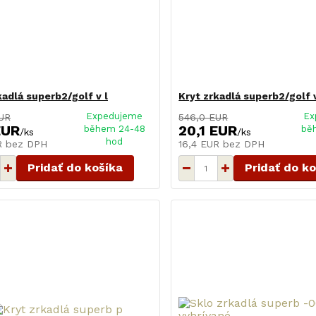
kadlá superb2/golf v l
Kryt zrkadlá superb2/golf 
Expedujeme
Ex
UR
546,0 EUR
EUR
20,1 EUR
během 24-48
bě
/
ks
/
ks
hod
UR
bez DPH
16,4 EUR
bez DPH
Pridať do košíka
Pridať do k