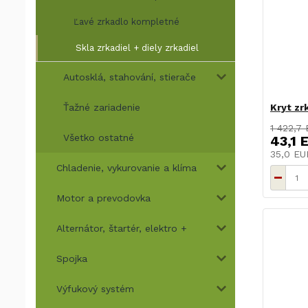
Ľavé zrkadlo kompletné
Skla zrkadiel + diely zrkadiel
Autosklá, stahování, stierače
Ťažné zariadenie
Kryt zr
1 422,7
Všetko ostatné
43,1 
35,0 E
Chladenie, vykurovanie a klíma
Motor a prevodovka
Alternátor, štartér, elektro +
Spojka
Výfukový systém