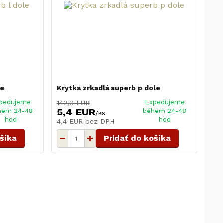
le
Krytka zrkadlá superb p dole
pedujeme
Expedujeme
142,0 EUR
5,4 EUR
hem 24-48
během 24-48
/
ks
hod
hod
4,4 EUR
bez DPH
ošíka
Pridať do košíka