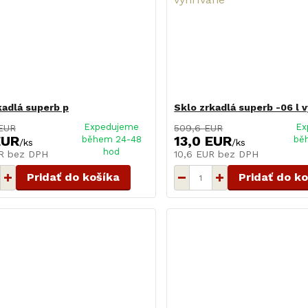
kadlá superb p
Sklo zrkadlá superb -06 l 
Expedujeme
Ex
 EUR
509,6 EUR
EUR
13,0 EUR
během 24-48
bě
/
ks
/
ks
hod
UR
bez DPH
10,6 EUR
bez DPH
Pridať do košíka
Pridať do k