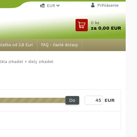
Prihlásenie
EUR
0
ks
za
0,00 EUR
latba od 3,8 Eur!
FAQ - časté dotazy
kla zrkadiel + diely zrkadiel
Do
EUR