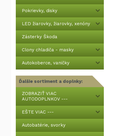
Pokrievky, disky
LED žiarovky, žiarovky, xenóny
Zásterky Škoda
Clony chladiča - masky
Autokoberce, vaničky
Ďalšie sortiment a doplnky:
ZOBRAZIŤ VIAC
AUTODOPLNKOV ---
EŠTE VIAC ---
Autobatérie, svorky