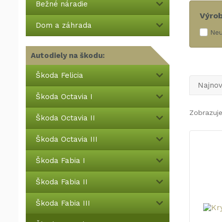
Bežné náradie
Výro
Dom a záhrada
Neu
Autodiely na škodu:
Škoda Felicia
Najnov
Škoda Octavia I
Zobrazuje
Škoda Octavia II
Škoda Octavia III
Škoda Fabia I
Škoda Fabia II
Škoda Fabia III