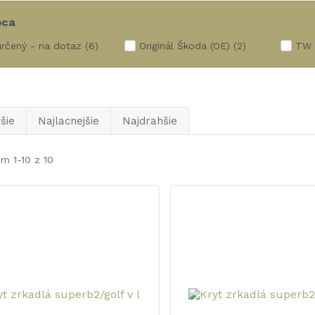
bca
rčený - na dotaz
(6)
Originál Škoda (OE)
(2)
TW
šie
Najlacnejšie
Najdrahšie
m 1-10 z 10