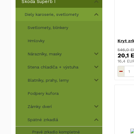
Škoda Superb I
Diely karoserie, svetlomety
Svetlomety, blinkery
Hmlovky
Kryt zr
546,0 E
Nárazníky, masky
20,1 
16,4 E
Stena chladiča + výstuha
Blatníky, prahy, lemy
Podpery kufora
Zámky dverí
Spätné zrkadlá
Pravé zrkadlo kompletné