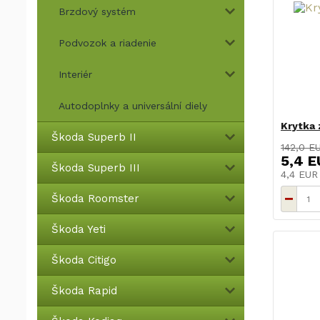
Brzdový systém
Podvozok a riadenie
Interiér
Autodoplnky a universální diely
Krytka 
Škoda Superb II
142,0 E
5,4 E
Škoda Superb III
4,4 EU
Škoda Roomster
Škoda Yeti
Škoda Citigo
Škoda Rapid