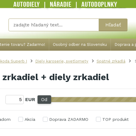
Hľadať
tenie tovaru? Zadarmo!
Osobný odber na Slovensku
Doprava a p
koda Superb I
Diely karoserie, svetlomety
Spätné zrkadlá
S
 zrkadiel + diely zrkadiel
:
EUR
Od
ladom
Akcia
Doprava ZADARMO
TOP produkt