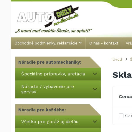
Obchodné podmienky, reklamácie
O nás - kontakt
Vrá
Úvod
Š
Náradie pre automechaniky:
Skla
Špeciálne prípravky, aretácia
Náradie / vybavenie pre
servisy
Cena
Náradie pre každého:
Sk
Všetko pre garáž aj dielňu