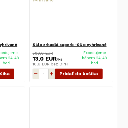
vyhrívané
Sklo zrkadlá superb -06 p vyhrívané
pedujeme
Expedujeme
509,6 EUR
13,0 EUR
hem 24-48
během 24-48
/
ks
hod
hod
10,6 EUR
bez DPH
ošíka
Pridať do košíka