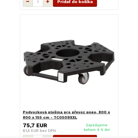
Pridať do košíka
Podvozková plošina pro převoz pneu, 800 x
800 x 155 cm - TC0509XXL
75,7 EUR
Expedujeme
behem 4-5 dní
61,5 EUR
bez DPH