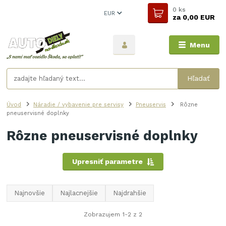
0
ks
EUR
za
0,00 EUR
Menu
Hľadať
Úvod
Náradie / vybavenie pre servisy
Pneuservis
Rôzne
pneuservisné doplnky
Rôzne pneuservisné doplnky
Upresniť parametre
Najnovšie
Najlacnejšie
Najdrahšie
Zobrazujem 1-2 z 2