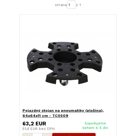
strana
z 1
Pojazdný stojan na pneumatiky (plošina),
64x64x11 cm - TC0509
63,2 EUR
Expedujeme
behem 4-5 dní
51,4 EUR
bez DPH