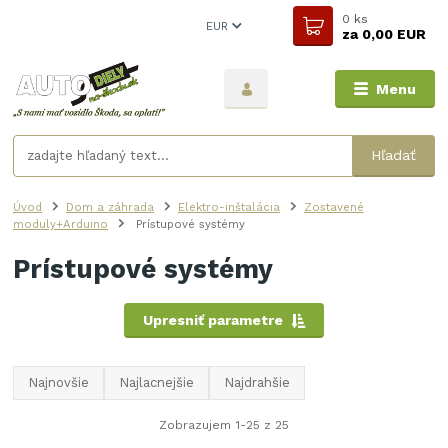
0
ks
EUR
za
0,00 EUR
Menu
Hľadať
Úvod
Dom a záhrada
Elektro-inštalácia
Zostavené
moduly+Arduino
Prístupové systémy
Prístupové systémy
Upresniť parametre
Najnovšie
Najlacnejšie
Najdrahšie
Zobrazujem 1-25 z 25