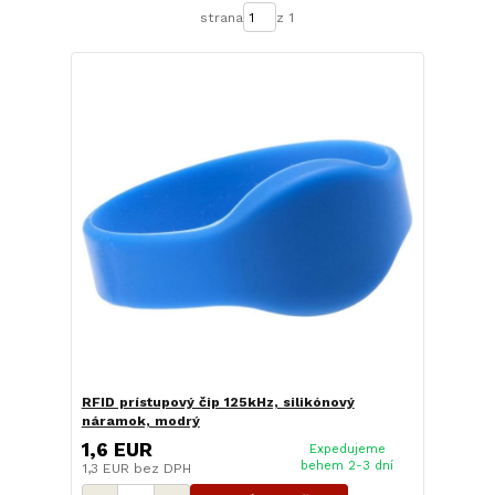
strana
z 1
RFID prístupový čip 125kHz, silikónový
náramok, modrý
1,6 EUR
Expedujeme
behem 2-3 dní
1,3 EUR
bez DPH