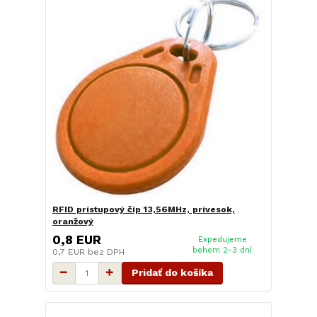
RFID prístupový čip 13,56MHz, prívesok,
oranžový
0,8 EUR
Expedujeme
behem 2-3 dní
0,7 EUR
bez DPH
Pridať do košíka