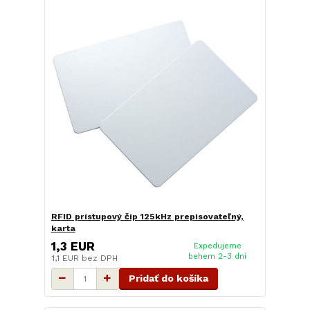
RFID prístupový čip 125kHz prepisovateľný,
karta
1,3 EUR
Expedujeme
behem 2-3 dní
1,1 EUR
bez DPH
Pridať do košíka