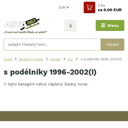
0
ks
EUR
za
0,00 EUR
Menu
Hľadať
Úvod
Strešné nosiče
Honda
Crv
s podélníky 1996-2002(I)
s podélníky 1996-2002(I)
V tejto kategórii nebol nájdený žiadny tovar.