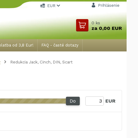
Prihlásenie
EUR
0
ks
za
0,00 EUR
latba od 3,8 Eur!
FAQ - časté dotazy
v
Redukcia Jack, Cinch, DIN, Scart
Do
EUR