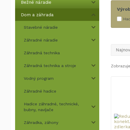
Bežné náradie
Výro
Dom a záhrada
Ha
Stavebné náradie
Záhradné náradie
Najnov
Záhradná technika
Záhradná technika a stroje
Zobrazuje
Vodný program
Záhradné hadice
Hadice záhradné, technické,
bubny, navíjače
Záhradka, záhony