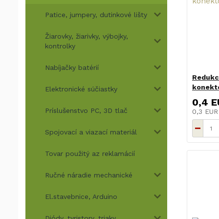
Patice, jumpery, dutinkové lišty
Žiarovky, žiarivky, výbojky,
kontrolky
Nabíjačky batérií
Redukc
konekt
Elektronické súčiastky
0,4 
Príslušenstvo PC, 3D tlač
0,3 EU
Spojovací a viazací materiál
Tovar použitý az reklamácií
Ručné náradie mechanické
El.stavebnice, Arduino
Diódy, tyristory, triaky