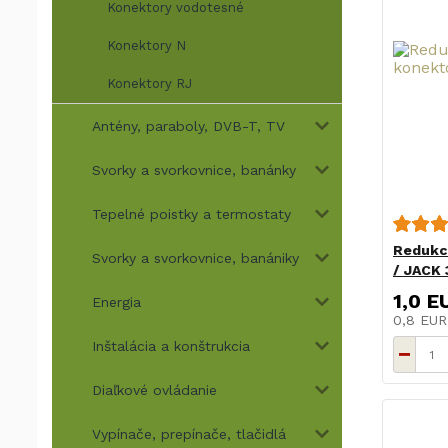
Konektory vodotesné
Konektory N
Konektory RJ
Antény, paraboly, DVB-T, TV
Svorky a svorkovnice, banánky
Tepelné poistky a termostaty
Redukci
Svorky a svorkovnice, banániky
/ JACK 
1,0 E
Energia
0,8 EU
Inštalácia a konštrukcia
Diaľkové ovládanie
Vypínače, prepínače, tlačidlá