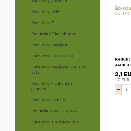
Konektory anténne
Konektory UHF
Konektory F
Redukcia VF konektorov
Konektory napájacie
Konektory ISO a AUTO
Redukce
JACK 3,
Konektory napájacie USB a do
auta
2,1 E
1,7 EUR
Konektory k solárnym
panelom
Konektory CANON
Redukcia HDMI, DVI, VGA
Konektory a redukcia USB