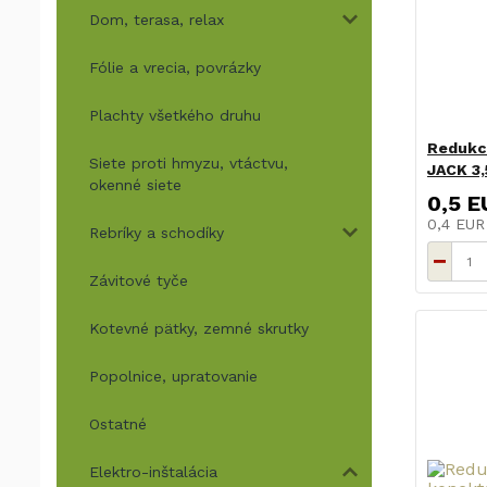
Dom, terasa, relax
Fólie a vrecia, povrázky
Plachty všetkého druhu
Redukci
Siete proti hmyzu, vtáctvu,
JACK 3,
okenné siete
0,5 E
0,4 EU
Rebríky a schodíky
Závitové tyče
Kotevné pätky, zemné skrutky
Popolnice, upratovanie
Ostatné
Elektro-inštalácia