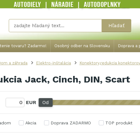
Hľadať
tenie tovaru? Zadarmo!
Osobný odber na Slovensku
Doprava a p
Dom a záhrada
Elektro-inštalácia
Konektory,redukcia konektoro
kcia Jack, Cinch, DIN, Scart
:
EUR
Od
ladom
Akcia
Doprava ZADARMO
TOP produkt