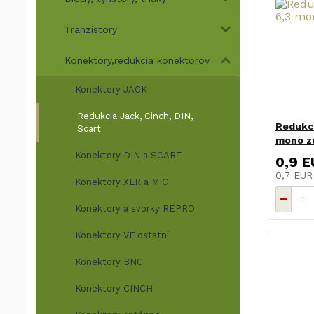
Tranzistory
Konektory,redukcia konektorov
Konektory JACK
Redukcia Jack, Cinch, DIN,
Redukc
Scart
mono z
Konektory DIN a SCART
0,9 E
0,7 EU
Konektory XLR a MIC
Konektory a svorky REPRO
Konektory VF ostatní
Konektory BNC
Konektory CINCH