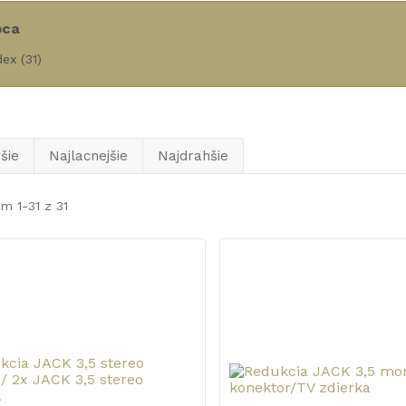
bca
dex
(31)
šie
Najlacnejšie
Najdrahšie
m 1-31 z 31