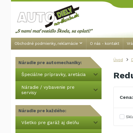
Obchodné podmienky, reklamácie
O nás - kontakt
Vrá
Úvod
Náradie pre automechaniky:
Redu
Špeciálne prípravky, aretácia
Náradie / vybavenie pre
servisy
Cena
Náradie pre každého:
Sk
Všetko pre garáž aj dielňu