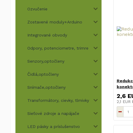
Ozvučenie
Zostavené moduly+Arduino
Integrované obvody
Odpory, potenciometre, trimre
Senzory,optočleny
Čidlá,optočleny
Redukci
konekto
Snímače,optočleny
2,6 E
Transformátory, cievky, tlmivky
2,1 EUR
Sieťové zdroje a napájače
LED pásky a príslušenstvo