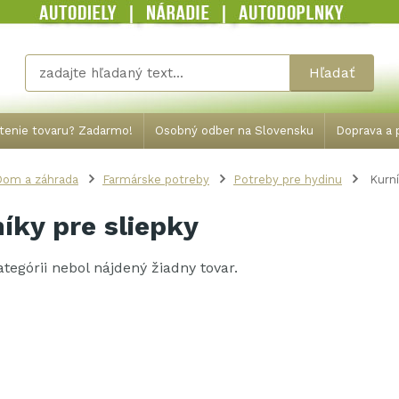
Hľadať
tenie tovaru? Zadarmo!
Osobný odber na Slovensku
Doprava a p
Dom a záhrada
Farmárske potreby
Potreby pre hydinu
Kurní
íky pre sliepky
kategórii nebol nájdený žiadny tovar.