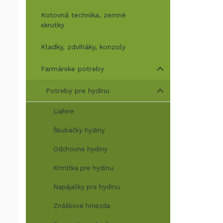
Kotovná technika, zemné
skrutky
Kladky, zdviháky, konzoly
Farmárske potreby
Potreby pre hydinu
Liahne
Škubačky hydiny
Odchovne hydiny
Krmítka pre hydinu
Napájačky pre hydinu
Znáškové hniezda