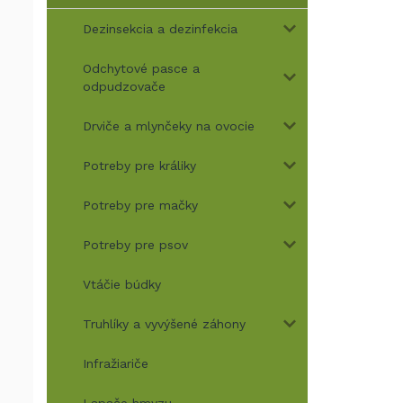
Dezinsekcia a dezinfekcia
Odchytové pasce a
odpudzovače
Drviče a mlynčeky na ovocie
Potreby pre králiky
Potreby pre mačky
Potreby pre psov
Vtáčie búdky
Truhlíky a vyvýšené záhony
Infražiariče