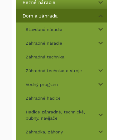
Bežné náradie
Dom a záhrada
Stavebné náradie
Záhradné náradie
Záhradná technika
Záhradná technika a stroje
Vodný program
Záhradné hadice
Hadice záhradné, technické,
bubny, navíjače
Záhradka, záhony