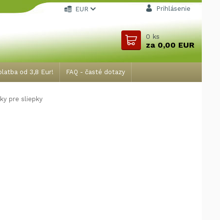
Prihlásenie
EUR
0
ks
za
0,00 EUR
latba od 3,8 Eur!
FAQ - časté dotazy
ky pre sliepky