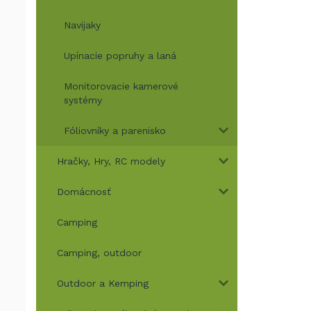
Navijaky
Upínacie popruhy a laná
Monitorovacie kamerové
systémy
Fóliovníky a parenisko
Hračky, Hry, RC modely
Domácnosť
Camping
Camping, outdoor
Outdoor a Kemping