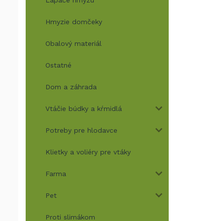
Lapače hmyzu
Hmyzie domčeky
Obalový materiál
Ostatné
Dom a záhrada
Vtáčie búdky a kŕmidlá
Potreby pre hlodavce
Klietky a voliéry pre vtáky
Farma
Pet
Proti slimákom