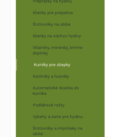
Prepravky na hydinu
Klietky pre prepelice
Šrotovníky na obilie
Klietky na odchov hydiny
Vitamíny, minerály, kŕmne
doplnky
Kurníky pre sliepky
Kachníky a husníky
Automatické dvierka do
kurníka
Podlahové rošty
Výbehy a siete pre hydinu
Šrotovníky a mlynčeky na
obilie