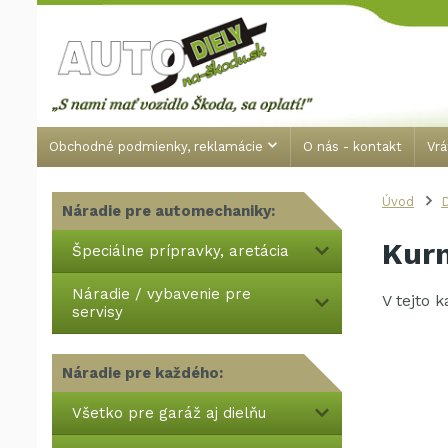
Obchodné podmienky, reklamácie
O nás - kontakt
Vrá
Úvod
Náradie pre automechaniky:
Kurn
Špeciálne prípravky, aretácia
Náradie / vybavenie pre
V tejto 
servisy
Náradie pre každého:
Všetko pre garáž aj dielňu