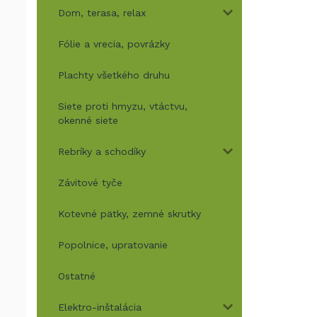
Dom, terasa, relax
Fólie a vrecia, povrázky
Plachty všetkého druhu
Siete proti hmyzu, vtáctvu,
okenné siete
Rebríky a schodíky
Závitové tyče
Kotevné pätky, zemné skrutky
Popolnice, upratovanie
Ostatné
Elektro-inštalácia