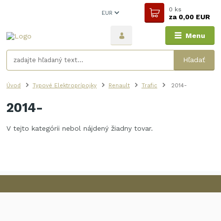
0
ks
EUR
za
0,00 EUR
Menu
Hľadať
Úvod
Typové Elektroprípojky
Renault
Trafic
2014-
2014-
V tejto kategórii nebol nájdený žiadny tovar.