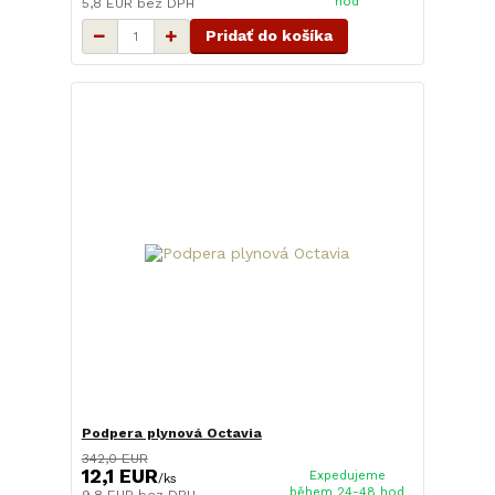
hod
5,8 EUR
bez DPH
Pridať do košíka
Podpera plynová Octavia
342,0 EUR
12,1 EUR
Expedujeme
/
ks
během 24-48 hod
9,8 EUR
bez DPH