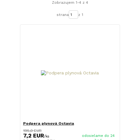
Zobrazujem 1-4 z 4
strana
z 1
Podpera plynová Octavia
195,0 EUR
7,2 EUR
odosielame do 24
/
ks