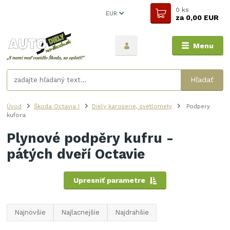
0
ks
EUR
za
0,00 EUR
Menu
Hľadať
Úvod
Škoda Octavia I
Diely karoserie, svetlomety
Podpery
kufora
Plynové podpěry kufru -
pátých dveří Octavie
Upresniť parametre
Najnovšie
Najlacnejšie
Najdrahšie