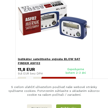
Indikátor satelitného signálu BLOW SAT
FINDER ASF02
11,8 EUR
Expedujeme
behem 2-3 dní
9,6 EUR
bez DPH
Pridať do košíka
S cieľom uľahčiť užívateľom používať naše webové stránky
využívame cookies. Potvrzením súhlasíte s ukladaním súborov
cookie na vašom počítači / zariadení.
strana
z 1