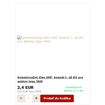
Symetrizačný člen UHF, knanál 1- až 60 pre
antény typu YAGI
2,4 EUR
Expedujeme
behem 2-3 dní
2,0 EUR
bez DPH
Pridať do košíka