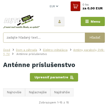
0
ks
EUR
za
0,00 EUR
Menu
Hľadať
Úvod
Dom a záhrada
Elektro-inštalácia
Antény, paraboly, DVB-
T, TV
Anténne príslušenstvo
Anténne príslušenstvo
Upresniť parametre
Najnovšie
Najlacnejšie
Najdrahšie
Zobrazujem 1-15 z 15