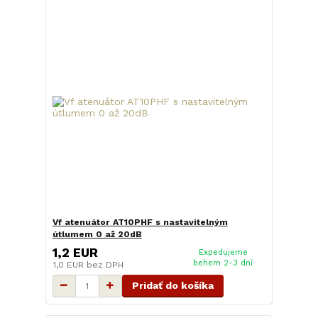
Vf atenuátor AT10PHF s nastavitelným
útlumem 0 až 20dB
1,2 EUR
Expedujeme
behem 2-3 dní
1,0 EUR
bez DPH
Pridať do košíka