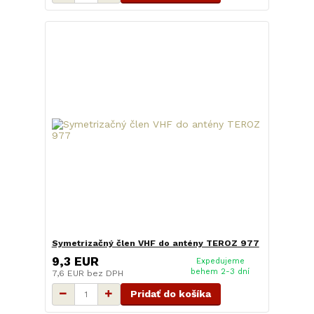
Symetrizačný člen VHF do antény TEROZ 977
9,3 EUR
Expedujeme
behem 2-3 dní
7,6 EUR
bez DPH
Pridať do košíka