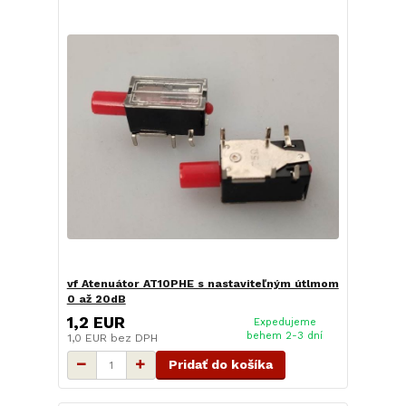
vf Atenuátor AT10PHE s nastaviteľným útlmom
0 až 20dB
1,2 EUR
Expedujeme
behem 2-3 dní
1,0 EUR
bez DPH
Pridať do košíka