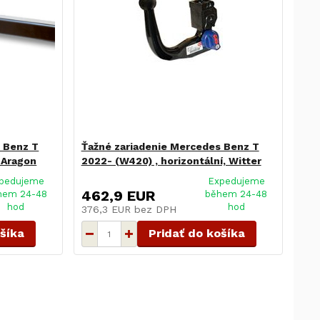
 Benz T
Ťažné zariadenie Mercedes Benz T
, Aragon
2022- (W420) , horizontální, Witter
pedujeme
Expedujeme
462,9 EUR
hem 24-48
během 24-48
hod
hod
376,3 EUR
bez DPH
ošíka
Pridať do košíka