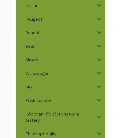
Nissan
Peugeot
Renault
Seat
Škoda
Volkswagen
MG
Příslušenství
Kódování řídící jednotky a
testery
Elektropřípojky