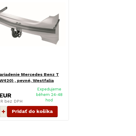
ariadenie Mercedes Benz T
W420) , pevné, Westfalia
Expedujeme
 EUR
během 24-48
hod
UR
bez DPH
Pridať do košíka