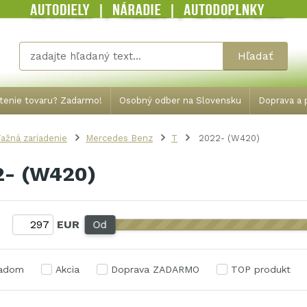
Hľadať
tenie tovaru? Zadarmo!
Osobný odber na Slovensku
Doprava a p
ažná zariadenie
Mercedes Benz
T
2022- (W420)
2- (W420)
:
EUR
Od
ladom
Akcia
Doprava ZADARMO
TOP produkt