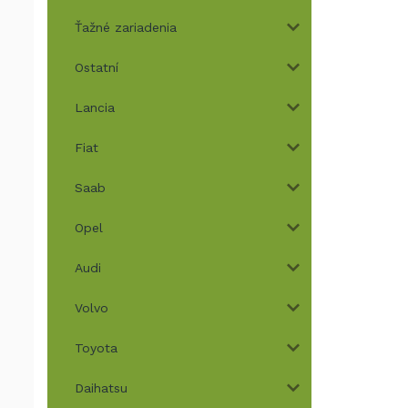
Ťažné zariadenia
Ostatní
Lancia
Fiat
Saab
Opel
Audi
Volvo
Toyota
Daihatsu