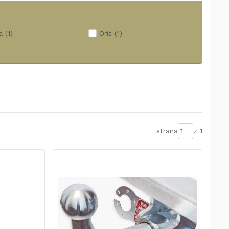
a
(1)
Oris
(1)
strana
z 1