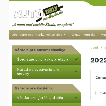
Obchodné podmienky, reklamácie
O nás - kontakt
Vrá
Úvod
T
Náradie pre automechaniky:
202
Špeciálne prípravky, aretácia
Náradie / vybavenie pre
servisy
Cena
Náradie pre každého:
Sk
Všetko pre garáž aj dielňu