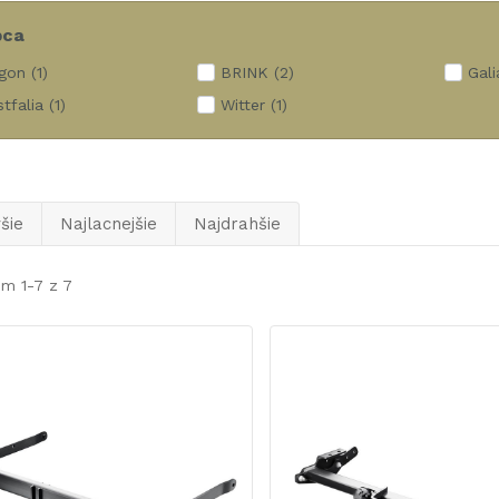
bca
gon
(1)
BRINK
(2)
Gali
tfalia
(1)
Witter
(1)
šie
Najlacnejšie
Najdrahšie
m 1-7 z 7