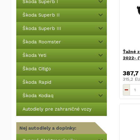
Škoda Superb I
Škoda Superb II
Škoda Superb III
Škoda Roomster
Ťažné z
Škoda Yeti
2022- (
Škoda Citigo
387,7
315,2 E
Škoda Rapid
Škoda Kodiaq
Autodiely pre zahraničné vozy
Nej autodiely a doplnky: