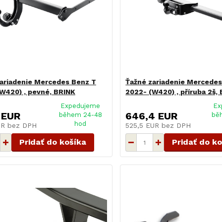
ariadenie Mercedes Benz T
Ťažné zariadenie Mercedes
W420) , pevné, BRINK
2022- (W420) , příruba 2š,
Expedujeme
Ex
 EUR
646,4 EUR
během 24-48
bě
hod
UR
bez DPH
525,5 EUR
bez DPH
Pridať do košíka
Pridať do k