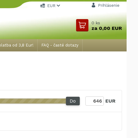
Prihlásenie
EUR
0
ks
za
0,00 EUR
latba od 3,8 Eur!
FAQ - časté dotazy
Do
EUR