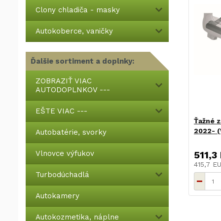
Clony chladiča - masky
Autokoberce, vaničky
Ďalšie sortiment a doplnky:
ZOBRAZIŤ VIAC
AUTODOPLNKOV ---
EŠTE VIAC ---
Ťažné z
2022- (
Autobatérie, svorky
Vlnovce výfukov
511,3
415,7 E
Turbodúchadlá
Autokamery
Autokozmetika, náplne