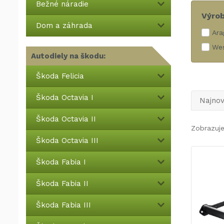
Bežné náradie
Výro
Dom a záhrada
Ara
Wes
Autodiely na škodu:
Škoda Felicia
Škoda Octavia I
Najnov
Škoda Octavia II
Zobrazuje
Škoda Octavia III
Škoda Fabia I
Škoda Fabia II
Škoda Fabia III