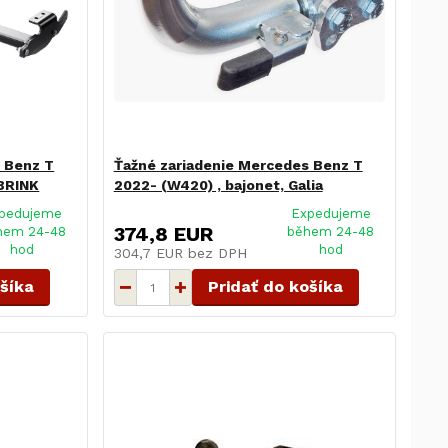
 Benz T
Ťažné zariadenie Mercedes Benz T
 BRINK
2022- (W420) , bajonet, Galia
pedujeme
Expedujeme
374,8 EUR
hem 24-48
během 24-48
hod
hod
304,7 EUR
bez DPH
ošíka
Pridať do košíka