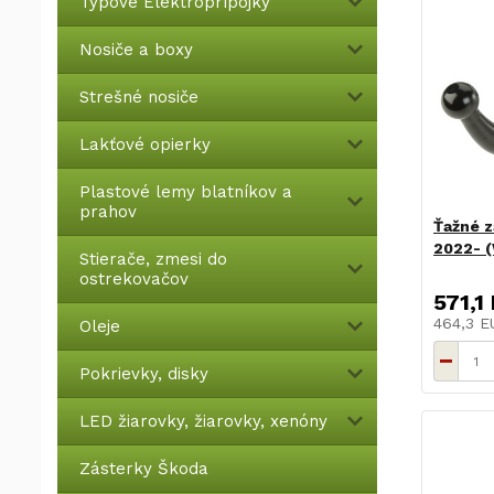
Typové Elektroprípojky
Nosiče a boxy
Strešné nosiče
Lakťové opierky
Plastové lemy blatníkov a
prahov
Ťažné z
2022- (
Stierače, zmesi do
ostrekovačov
571,1
464,3 
Oleje
Pokrievky, disky
LED žiarovky, žiarovky, xenóny
Zásterky Škoda