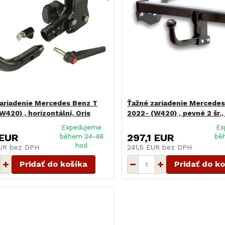
ariadenie Mercedes Benz T
Ťažné zariadenie Mercedes
W420) , horizontální, Oris
2022- (W420) , pevné 2 šr.
Expedujeme
Ex
 EUR
297,1 EUR
během 24-48
bě
hod
EUR
bez DPH
241,5 EUR
bez DPH
Pridať do košíka
Pridať do k