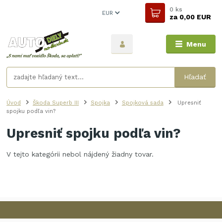
0
ks
EUR
za
0,00 EUR
Menu
Hľadať
Úvod
Škoda Superb III
Spojka
Spojková sada
Upresniť
spojku podľa vin?
Upresniť spojku podľa vin?
V tejto kategórii nebol nájdený žiadny tovar.