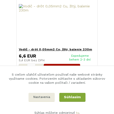
Vodič - drôt 0,05mm2 Cu, žltý, balenie 230m
6,6 EUR
Expedujeme
behem 2-3 dní
5,4 EUR
bez DPH
Pridať do košíka
S cieľom uľahčiť užívateľom používať naše webové stránky
využívame cookies. Potvrzením súhlasíte s ukladaním súborov
cookie na vašom počítači / zariadení.
strana
z 1
Súhlasím
Nastavenia
Súhlas môžete odmietnuť
tu
.