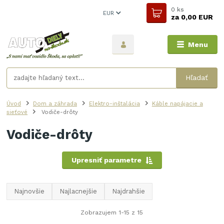
0
ks
EUR
za
0,00 EUR
Menu
Hľadať
Úvod
Dom a záhrada
Elektro-inštalácia
Káble napájacie a
sieťové
Vodiče-drôty
Vodiče-drôty
Upresniť parametre
Najnovšie
Najlacnejšie
Najdrahšie
Zobrazujem 1-15 z 15