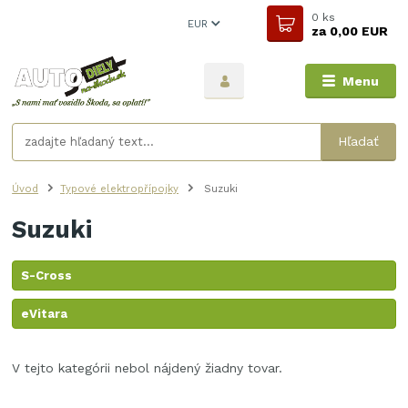
0
ks
EUR
za
0,00 EUR
Menu
Hľadať
Úvod
Typové elektropřípojky
Suzuki
Suzuki
S-Cross
eVitara
V tejto kategórii nebol nájdený žiadny tovar.