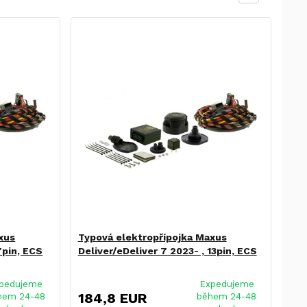
xus
Typová elektropřípojka Maxus
7pin, ECS
Deliver/eDeliver 7 2023- , 13pin, ECS
pedujeme
Expedujeme
184,8 EUR
hem 24-48
během 24-48