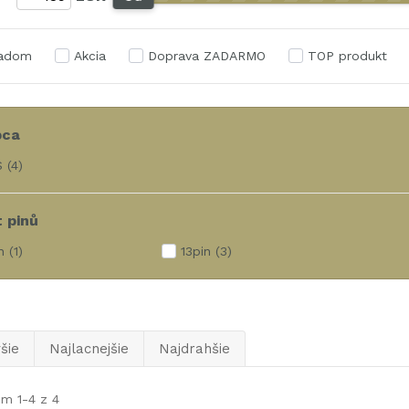
ladom
Akcia
Doprava ZADARMO
TOP produkt
bca
S
(4)
 pinů
n
(1)
13pin
(3)
šie
Najlacnejšie
Najdrahšie
m 1-4 z 4