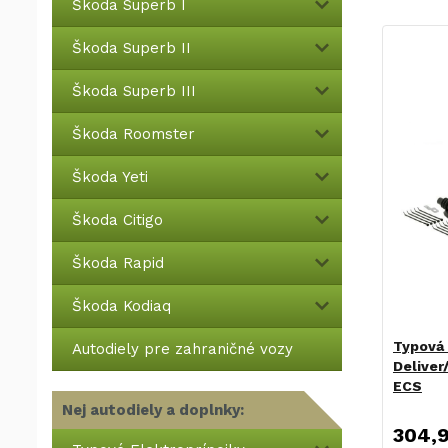
Škoda Superb I
Škoda Superb II
Škoda Superb III
Škoda Roomster
Škoda Yeti
Škoda Citigo
Škoda Rapid
Škoda Kodiaq
Typová 
Autodiely pre zahraničné vozy
Deliver
ECS
Nej autodiely a doplnky:
304,