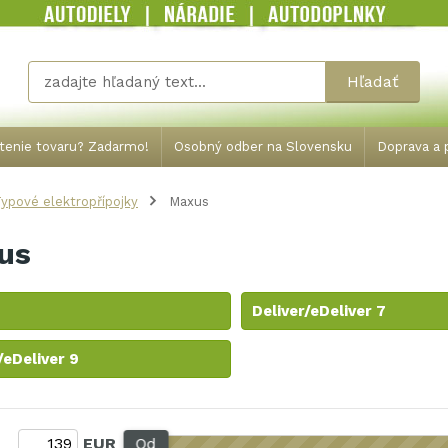
Hľadať
tenie tovaru? Zadarmo!
Osobný odber na Slovensku
Doprava a p
ypové elektropřípojky
Maxus
us
Deliver/eDeliver 7
/eDeliver 9
:
EUR
Od