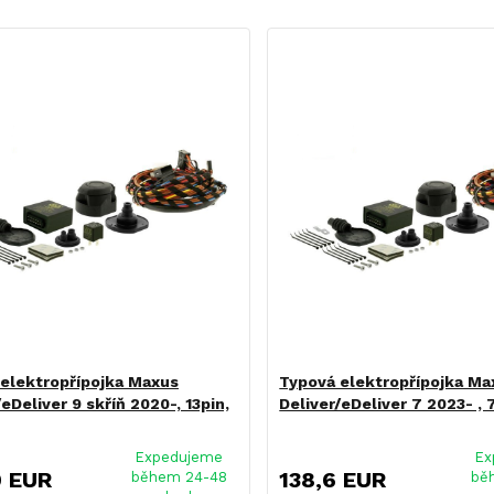
elektropřípojka Maxus
Typová elektropřípojka Ma
/eDeliver 9 skříň 2020-, 13pin,
Deliver/eDeliver 7 2023- , 
Expedujeme
Ex
9 EUR
138,6 EUR
během 24-48
bě