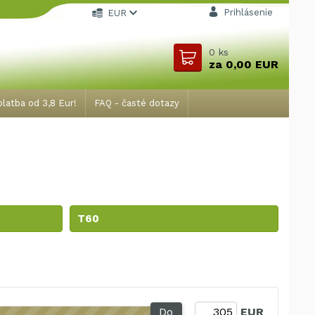
Prihlásenie
EUR
0
ks
za
0,00 EUR
latba od 3,8 Eur!
FAQ - časté dotazy
T60
Do
EUR