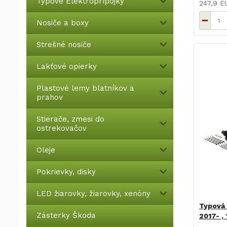
Typové Elektroprípojky
247,9 
Nosiče a boxy
Strešné nosiče
Lakťové opierky
Plastové lemy blatníkov a
prahov
Stierače, zmesi do
ostrekovačov
Oleje
Pokrievky, disky
LED žiarovky, žiarovky, xenóny
Typová 
Zásterky Škoda
2017- ,