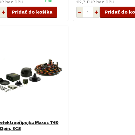
hod
EUR
bez DPH
112,7 EUR
bez DPH
Pridať do košíka
Pridať do k
elektropřípojka Maxus T60
 13pin, ECS