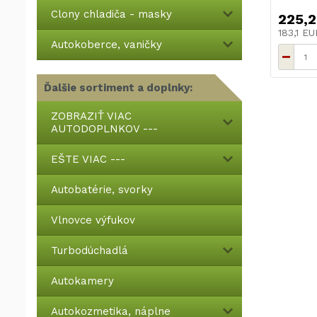
Clony chladiča - masky
225,2
183,1 E
Autokoberce, vaničky
Ďalšie sortiment a doplnky:
ZOBRAZIŤ VIAC
AUTODOPLNKOV ---
EŠTE VIAC ---
Autobatérie, svorky
Vlnovce výfukov
Turbodúchadlá
Autokamery
Autokozmetika, náplne