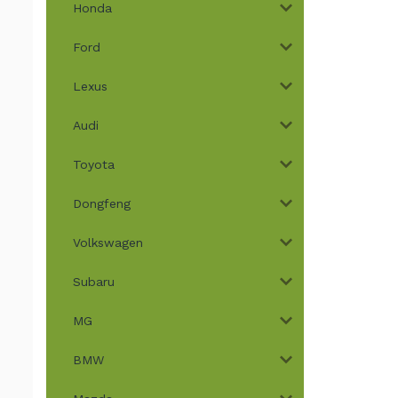
Honda
Ford
Lexus
Audi
Toyota
Dongfeng
Volkswagen
Subaru
MG
BMW