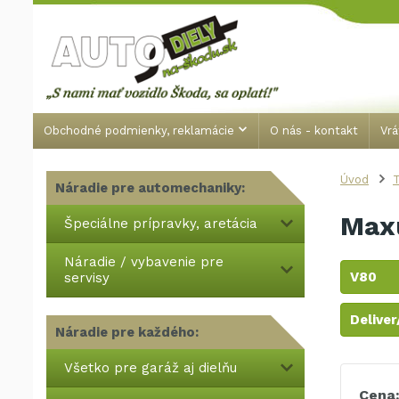
Obchodné podmienky, reklamácie
O nás - kontakt
Vrá
Úvod
T
Náradie pre automechaniky:
Max
Špeciálne prípravky, aretácia
Náradie / vybavenie pre
V80
servisy
Deliver
Náradie pre každého:
Všetko pre garáž aj dielňu
Cena