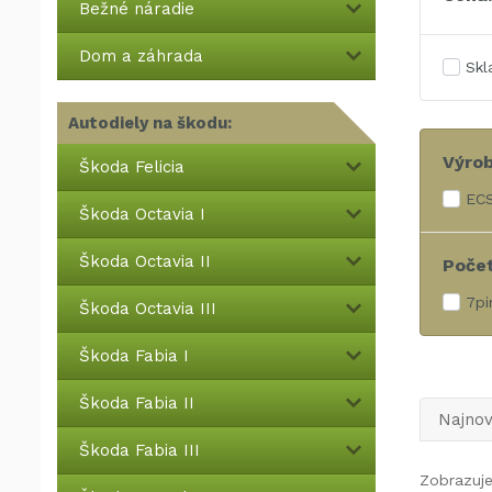
Bežné náradie
Dom a záhrada
Sk
Autodiely na škodu:
Výro
Škoda Felicia
EC
Škoda Octavia I
Škoda Octavia II
Počet
7pi
Škoda Octavia III
Škoda Fabia I
Škoda Fabia II
Najnov
Škoda Fabia III
Zobrazuje