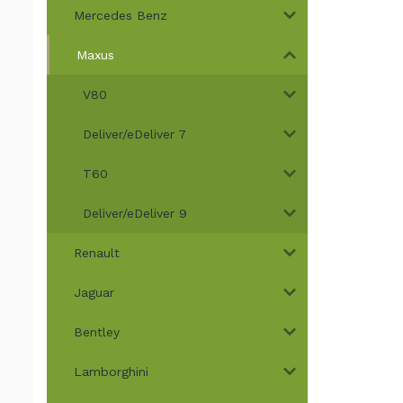
Mercedes Benz
Maxus
V80
Deliver/eDeliver 7
T60
Deliver/eDeliver 9
Renault
Jaguar
Bentley
Lamborghini