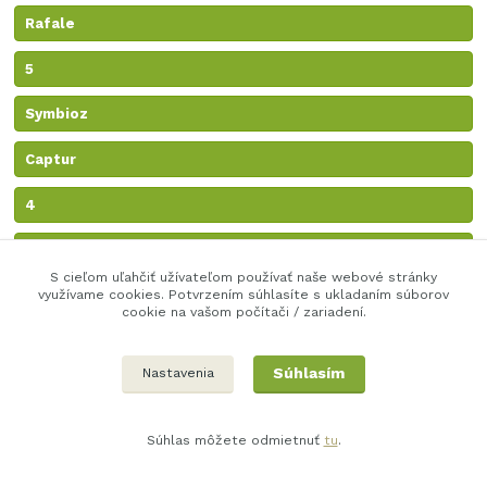
Rafale
5
Symbioz
Captur
4
Zoe
S cieľom uľahčiť užívateľom používať naše webové stránky
využívame cookies. Potvrzením súhlasíte s ukladaním súborov
cookie na vašom počítači / zariadení.
V tejto kategórii nebol nájdený žiadny tovar.
Súhlasím
Nastavenia
Súhlas môžete odmietnuť
tu
.