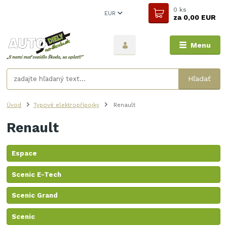
0
ks
EUR
za
0,00 EUR
Menu
Hľadať
Úvod
Typové elektropřípojky
Renault
Renault
Espace
Scenic E-Tech
Scenic Grand
Scenic