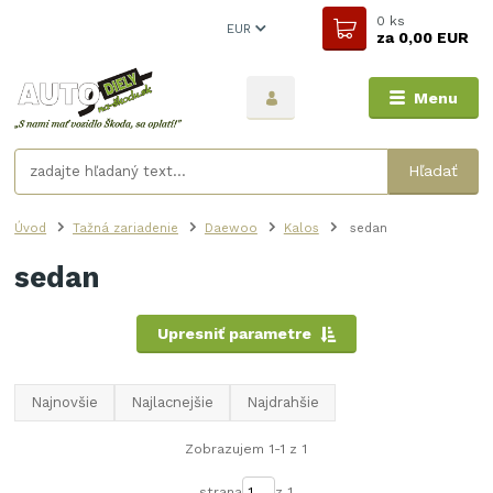
0
ks
EUR
za
0,00 EUR
Menu
Hľadať
Úvod
Tažná zariadenie
Daewoo
Kalos
sedan
sedan
Upresniť parametre
Najnovšie
Najlacnejšie
Najdrahšie
Zobrazujem 1-1 z 1
strana
z 1