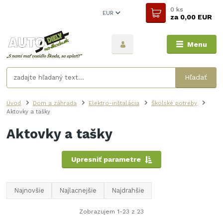
0
ks
EUR
za
0,00 EUR
Menu
Hľadať
Úvod
Dom a záhrada
Elektro-inštalácia
Školské potreby
Aktovky a tašky
Aktovky a tašky
Upresniť parametre
Najnovšie
Najlacnejšie
Najdrahšie
Zobrazujem 1-23 z 23