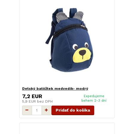
Detský batôžtek medvedík- modrý
7,2 EUR
Expedujeme
behem 2-3 dní
5,9 EUR
bez DPH
Pridať do košíka