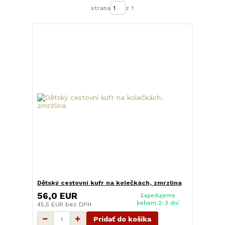
strana
z 1
Dětský cestovní kufr na kolečkách, zmrzlina
56,0 EUR
Expedujeme
behem 2-3 dní
45,5 EUR
bez DPH
Pridať do košíka