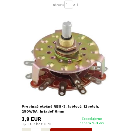
strana
z 1
Prepínač otočný RBS-3, 1pólový, 12poloh,
250V/5A, hriadeľ 6mm
3,9 EUR
Expedujeme
behem 2-3 dní
3,2 EUR
bez DPH