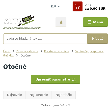
0
ks
EUR
za
0,00 EUR
Menu
Hľadať
Úvod
Dom a záhrada
Elektro-inštalácia
Vypínače, prepínače,
tlačidlá
Otočné
Otočné
Upresniť parametre
Najnovšie
Najlacnejšie
Najdrahšie
Zobrazujem 1-2 z 2