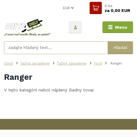
0
ks
EUR
za
0,00 EUR
Menu
Hľadať
Úvod
Tažná zariadenie
Ťažné zariadenie
Ford
Ranger
Ranger
V tejto kategórii nebol nájdený žiadny tovar.