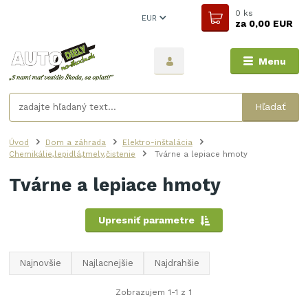
0
ks
EUR
za
0,00 EUR
Menu
Hľadať
Úvod
Dom a záhrada
Elektro-inštalácia
Chemikálie,lepidlá,tmely,čistenie
Tvárne a lepiace hmoty
Tvárne a lepiace hmoty
Upresniť parametre
Najnovšie
Najlacnejšie
Najdrahšie
Zobrazujem 1-1 z 1