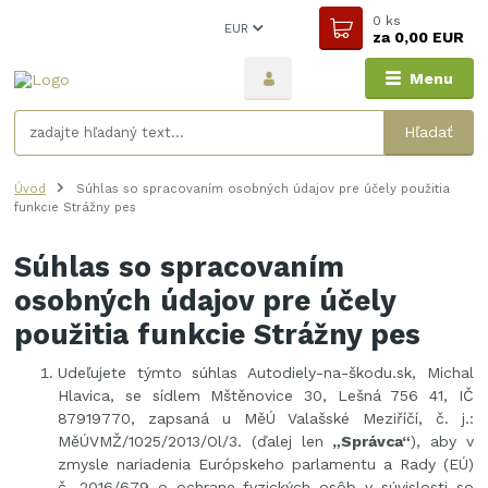
0
ks
EUR
za
0,00 EUR
Menu
Hľadať
Úvod
Súhlas so spracovaním osobných údajov pre účely použitia
funkcie Strážny pes
Súhlas so spracovaním
osobných údajov pre účely
použitia funkcie Strážny pes
Udeľujete týmto súhlas Autodiely-na-škodu.sk, Michal
Hlavica, se sídlem Mštěnovice 30, Lešná 756 41, IČ
87919770
, zapsaná u MěÚ Valašské Meziříčí, č. j.:
MěÚVMŽ/1025/2013/Ol/3. (ďalej len
„Správca“
), aby v
zmysle nariadenia Európskeho parlamentu a Rady (EÚ)
č. 2016/679 o ochrane fyzických osôb v súvislosti so