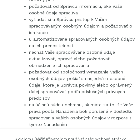
požadovať od Správcu informáciu, aké Vaše
osobné údaje spracúva
vyžiadať si u Správcu prístup k Vašim
spracovávaným osobným údajom a požadovať o
ich kópiu
u automatizovane spracovaných osobných údajov
na ich prenositeľnosť
nechať Vaše spracovávané osobné údaje
aktualizovať, opraviť alebo požadovať
obmedzenie ich spracovania
požadovať od spoločnosti vymazanie Vašich
osobných údajov, pokiaľ sa nejedná o osobné
údaje, ktoré je Správca povinný alebo oprávnený
ďalej spracovávať podľa príslušných právnych
predpisov
na účinnú súdnu ochranu, ak máte za to, že Vaše
práva podľa Nariadenia boli porušené v dôsledku
spracovania Vašich osobných údajov v rozpore s
týmto Nariadením
v prípade pochybností o dodržiavaní povinností
súvisiacich so spracovaním osobných údajov sa
S cieľom uľahčiť užívateľom používať naše webové stránky