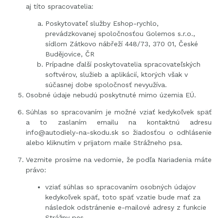
aj títo spracovatelia:
Poskytovateľ služby Eshop-rychlo,
prevádzkovanej spoločnosťou Golemos s.r.o.,
sídlom Zátkovo nábřeží 448/73, 370 01, České
Budějovice, ČR
Prípadne ďalší poskytovatelia spracovateľských
softvérov, služieb a aplikácií, ktorých však v
súčasnej dobe spoločnosť nevyužíva.
Osobné údaje nebudú poskytnuté mimo územia EÚ.
Súhlas so spracovaním je možné vziať kedykoľvek späť
a to zaslaním emailu na kontaktnú adresu
info@autodiely-na-skodu.sk so žiadosťou o odhlásenie
alebo kliknutím v prijatom maile Strážneho psa.
Vezmite prosíme na vedomie, že podľa Nariadenia máte
právo:
vziať súhlas so spracovaním osobných údajov
kedykoľvek späť, toto späť vzatie bude mať za
následok odstránenie e-mailové adresy z funkcie
Strážny pes